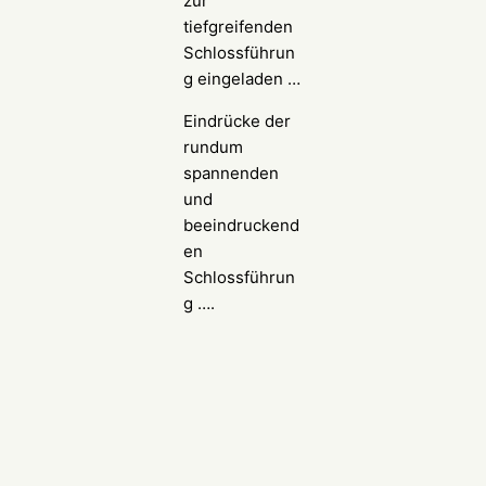
zur
tiefgreifenden
Schlossführun
g eingeladen …
Eindrücke der
rundum
spannenden
und
beeindruckend
en
Schlossführun
g ….