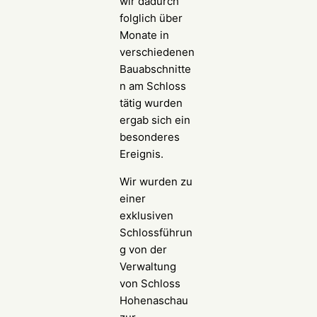
wir dadurch
folglich über
Monate in
verschiedenen
Bauabschnitte
n am Schloss
tätig wurden
ergab sich ein
besonderes
Ereignis.
Wir wurden zu
einer
exklusiven
Schlossführun
g von der
Verwaltung
von Schloss
Hohenaschau